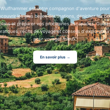
Wulfhammer est votre compagnon d'aventure pour
couvrir les plus belles destinations, dénicher les b
plans et préparer vos prochaines escapades. Guide
pratiques, récits de voyage et conseils d'explorateur
pour voyager mieux.
En savoir plus →