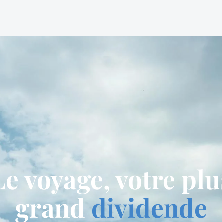
Le voyage, votre plu
grand
dividende