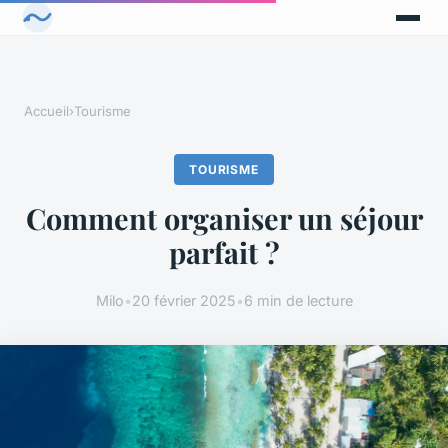
Accueil
›
Tourisme
TOURISME
Comment organiser un séjour
parfait ?
Milo
•
20 février 2025
•
6 min de lecture