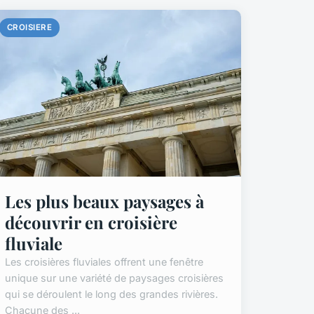
CROISIERE
Les plus beaux paysages à
découvrir en croisière
fluviale
Les croisières fluviales offrent une fenêtre
unique sur une variété de paysages croisières
qui se déroulent le long des grandes rivières.
Chacune des ...