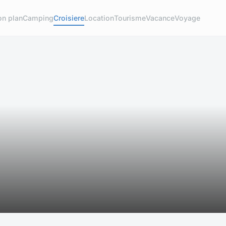
on plan
Camping
Croisiere
Location
Tourisme
Vacance
Voyage