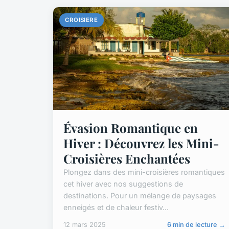
CROISIERE
Évasion Romantique en
Hiver : Découvrez les Mini-
Croisières Enchantées
Plongez dans des mini-croisières romantiques
cet hiver avec nos suggestions de
destinations. Pour un mélange de paysages
enneigés et de chaleur festiv...
12 mars 2025
6 min de lecture →