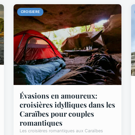
CROISIERE
Évasions en amoureux:
croisières idylliques dans les
Caraïbes pour couples
romantiques
Les croisières romantiques aux Caraïbes