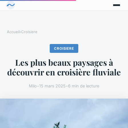
Accueil
›
Croisiere
CROISIERE
Les plus beaux paysages à
découvrir en croisière fluviale
Milo
•
15 mars 2025
•
6 min de lecture