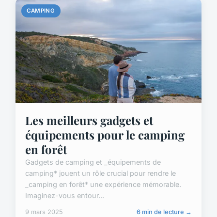
CAMPING
Les meilleurs gadgets et
équipements pour le camping
en forêt
Gadgets de camping et _équipements de
camping* jouent un rôle crucial pour rendre le
_camping en forêt* une expérience mémorable.
Imaginez-vous entour...
9 mars 2025
6 min de lecture →