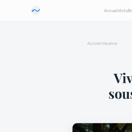
Accueil
Actu
B
Accueil
›
Vacance
Vi
sous