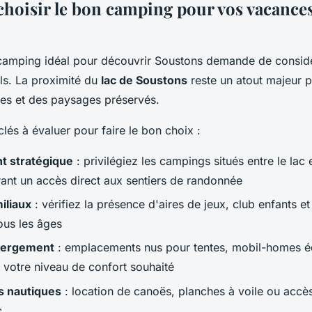
oisir le bon camping pour vos vacances
 camping idéal pour découvrir Soustons demande de considé
els. La proximité du
lac de Soustons
reste un atout majeur p
ques et des paysages préservés.
 clés à évaluer pour faire le bon choix :
 stratégique
: privilégiez les campings situés entre le lac e
frant un accès direct aux sentiers de randonnée
iliaux
: vérifiez la présence d'aires de jeux, club enfants e
ous les âges
bergement
: emplacements nus pour tentes, mobil-homes é
n votre niveau de confort souhaité
 nautiques
: location de canoës, planches à voile ou accès
c