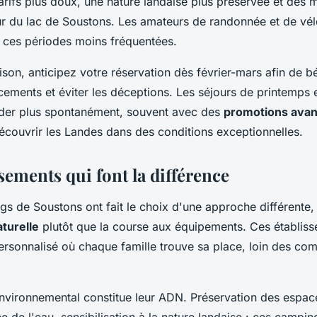
arifs plus doux, une nature landaise plus préservée et des
our du lac de Soustons. Les amateurs de randonnée et de vé
t ces périodes moins fréquentées.
ison, anticipez votre réservation dès février-mars afin de b
cements et éviter les déceptions. Les séjours de printemps
der plus spontanément, souvent avec des
promotions ava
écouvrir les Landes dans des conditions exceptionnelles.
sements qui font la différence
s de Soustons ont fait le choix d'une approche différente, 
aturelle
plutôt que la course aux équipements. Ces établis
personnalisé où chaque famille trouve sa place, loin des co
vironnemental constitue leur ADN. Préservation des espac