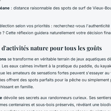
céane
: distance raisonnable des spots de surf de Vieux-Bo
lection selon vos priorités : recherchez-vous l'authenticité
? Cette réflexion guidera naturellement votre décision fina
 d'activités nature pour tous les goûts
tons
se transforme en véritable terrain de jeux aquatiques d
. Les eaux calmes invitent à la pratique du paddle, du kay
s que les amateurs de sensations fortes peuvent s'essayer a
s offrent des spots parfaits pour la pêche ou simplement p
chissant en famille.
se
dévoile ses secrets aux randonneurs curieux. Ses sentier
imes centenaires et sous-bois préservés, révélant une biodiv