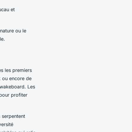
ucau et
 nature ou le
le.
ès les premiers
ak ou encore de
u wakeboard. Les
our profiter
s serpentent
ersité