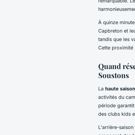
remarquable. Les
harmonieusement
À quinze minute
Capbreton et leu
tandis que les v
Cette proximité 
Quand rése
Soustons
La
haute saison
activités du cam
période garantit
des clubs kids 
L'arrière-saison