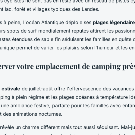
 cyclistes ne sont pas en reste avec un réseau de pistes cy
 lac, forêt et villages typiques des Landes.
s à peine, l'océan Atlantique déploie ses
plages légendair
rs spots de surf mondialement réputés attirent les passionn
astes étendues de sable fin séduisent les familles en quête 
unique permet de varier les plaisirs selon l'humeur et les e
rver votre emplacement de camping prè
 estivale
de juillet-août offre l'effervescence des vacances
ping à plein régime et les plages océanes à température idé
 une ambiance festive, parfaite pour les familles avec enfant
et des animations nocturnes.
 révèle un charme différent mais tout aussi séduisant. Mai-j