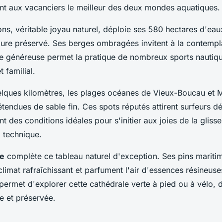
rant aux vacanciers le meilleur des deux mondes aquatiques.
ons, véritable joyau naturel, déploie ses 580 hectares d'ea
dure préservé. Ses berges ombragées invitent à la contempla
ie généreuse permet la pratique de nombreux sports nautiq
 familial.
lques kilomètres, les plages océanes de Vieux-Boucau et
étendues de sable fin. Ces spots réputés attirent surfeurs d
nt des conditions idéales pour s'initier aux joies de la gliss
a technique.
se
complète ce tableau naturel d'exception. Ses pins mariti
limat rafraîchissant et parfument l'air d'essences résineus
 permet d'explorer cette cathédrale verte à pied ou à vélo,
he et préservée.