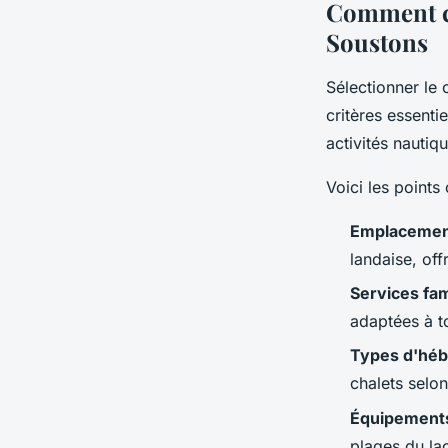
Comment ch
Soustons
Sélectionner le
critères essenti
activités nauti
Voici les points
Emplacement
landaise, of
Services fam
adaptées à t
Types d'hé
chalets selo
Équipements
plages du la