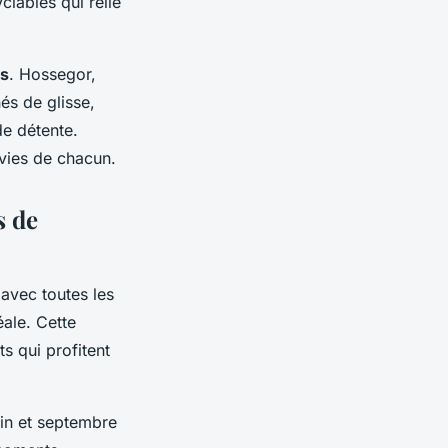
clables qui relie
es
. Hossegor,
és de glisse,
de détente.
nvies de chacun.
s de
 avec toutes les
ale. Cette
s qui profitent
uin et septembre