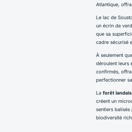
Atlantique, off
Le lac de Soust
un écrin de ver
que sa superfic
cadre sécurisé et
À seulement que
déroulent leurs 
confirmés, offra
perfectionner s
La
forêt landai
créent un microc
sentiers balisés
biodiversité ric