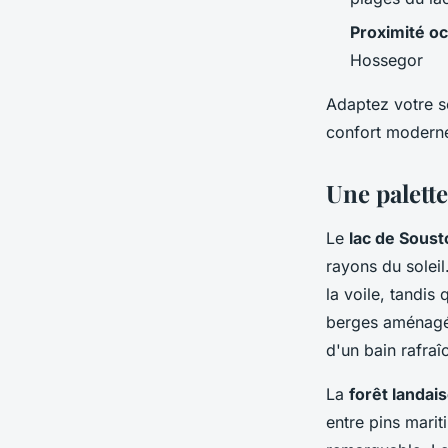
Proximité o
Hossegor
Adaptez votre sé
confort moderne 
Une palette
Le
lac de Sous
rayons du soleil
la voile, tandi
berges aménagée
d'un bain rafraî
La
forêt landai
entre pins marit