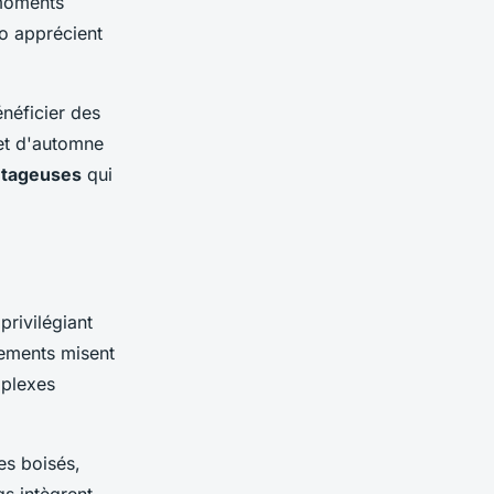
 moments
lo apprécient
énéficier des
 et d'automne
ntageuses
qui
privilégiant
sements misent
mplexes
es boisés,