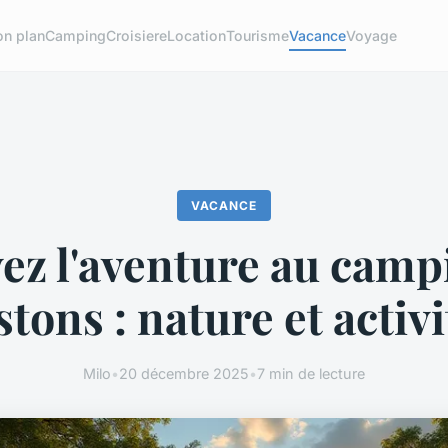
on plan
Camping
Croisiere
Location
Tourisme
Vacance
Voyage
VACANCE
vez l'aventure au camp
tons : nature et activi
Milo
•
20 décembre 2025
•
7 min de lecture