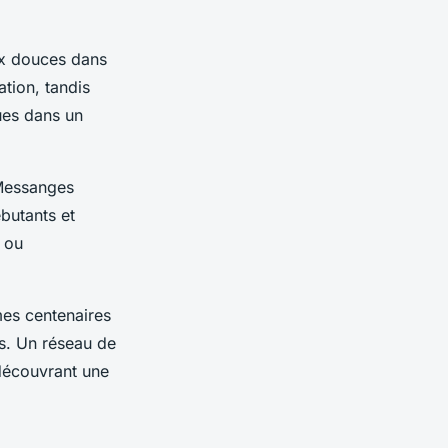
ux douces dans
tion, tandis
ues dans un
 Messanges
ébutants et
e ou
mes centenaires
es. Un réseau de
 découvrant une