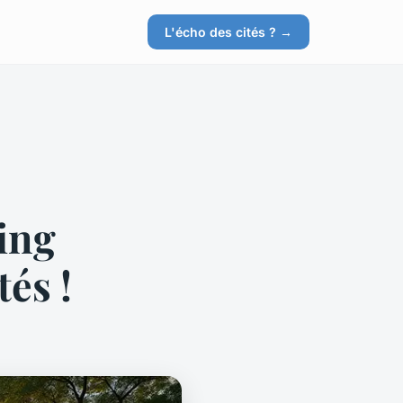
L'écho des cités ? →
ing
tés !